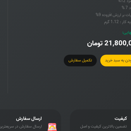
زد
12%
7 %
ات بر ارزش افزوده
9%
ه کار :
1.12 گرم
هایی:
21,800,
تومان
ودن به سبد خرید
تکمیل سفارش
کیفیت
ارسال سفارش
تضمین بالاترین کیفیت و اصل
ارسال سفارش در سریعترین