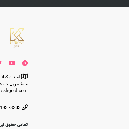
استان گیلان
roshgold.com
13373343
تمامی حقوق این