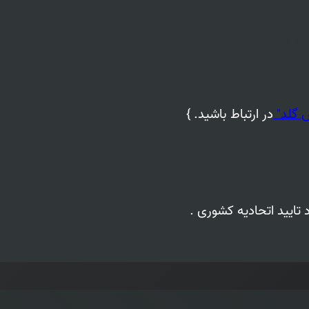
باشد.
 گلد"
در ارتباط باشید. }
تایید اتحادیه کشوری .