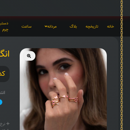
دستبن
خانه
تاریخچه
بلاگ
مردانه
ساعت
چرم
انگ
کد 
انت
نرخ 