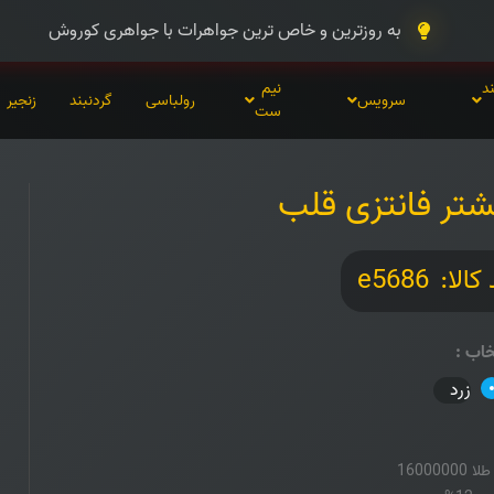
به روزترین و خاص ترین جواهرات با جواهری کوروش
د
نیم
سرویس
رولباسی
گردنبند
زنجیر
ست
شتر فانتزی قلب
کالا:
e5686
خاب
:
زرد
طلا
16000000