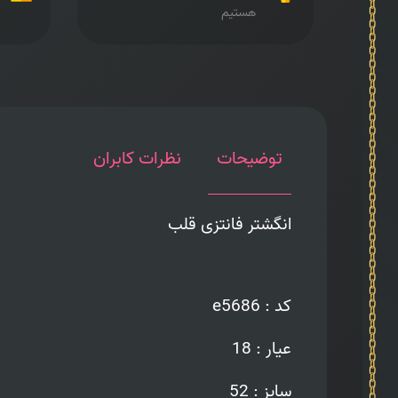
هستیم
توضیحات
نظرات کابران
انگشتر فانتزی قلب
کد : e5686
عیار : 18
سایز : 52