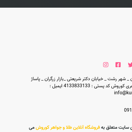
 _ شهر رشت _ خیابان دکتر شریعتی _بازار زرگران _ پاساژ
خوشبین _ جواهری کوروش کد پستی : 4133833133 ایمیل :
info@ku
091
 سایت متعلق به
فروشگاه آنلاین طلا و جواهر کوروش
می