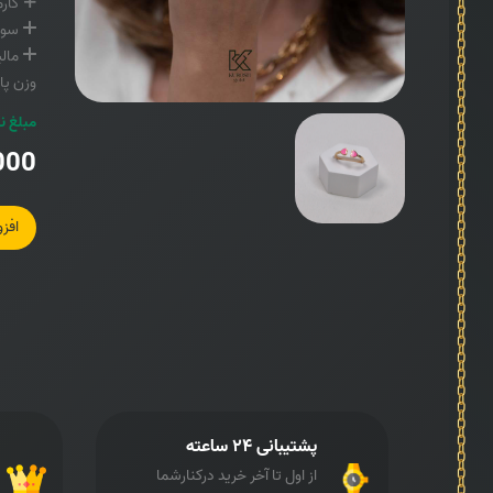
کارم
سود
مالی
وزن پای
مبلغ ن
000
افز
پشتیبانی ۲۴ ساعته
از اول تا آخر خرید درکنارشما