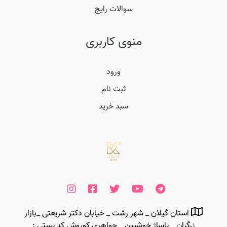
سوالات رایج
منوی کاربری
ورود
ثبت نام
سبد خرید
استان گیلان _ شهر رشت _ خیابان دکتر شریعتی _بازار
زرگران _ پاساژ خوشبین _ جواهری کوروش کد پستی :