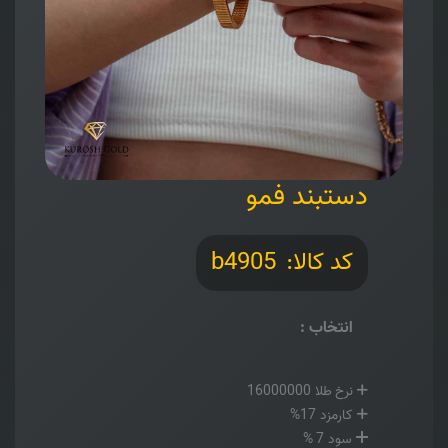
دستبند فمو
کد کالا:
b4905
انتخاب
:
نرخ طلا
16000000
کارمزد
17%
سود
7 %